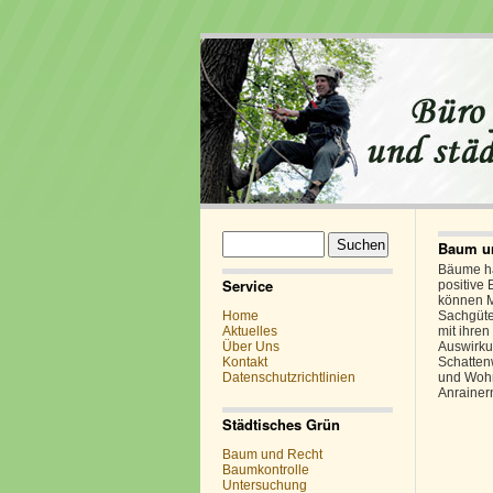
Suchen
Baum u
nach:
Bäume ha
Service
positive 
können 
Home
Sachgüte
Aktuelles
mit ihren
Über Uns
Auswirku
Kontakt
Schatten
Datenschutzrichtlinien
und Wohn
Anrainer
Städtisches Grün
Baum und Recht
Baumkontrolle
Untersuchung