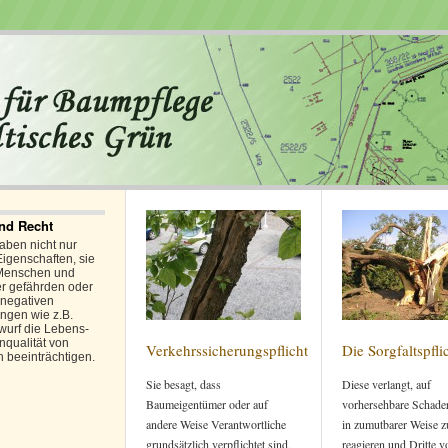
nd Recht
ben nicht nur
Eigenschaften, sie
Menschen und
r gefährden oder
 negativen
ngen wie z.B.
wurf die Lebens-
qualität von
Verkehrssicherungspflicht
Die Sorgfaltspfli
n beeinträchtigen.
Sie besagt, dass
Diese verlangt, auf
Baumeigentümer oder auf
vorhersehbare Schader
andere Weise Verantwortliche
in zumutbarer Weise z
grundsätzlich verpflichtet sind,
reagieren und Dritte v