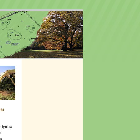
cht
eignisse
u
or