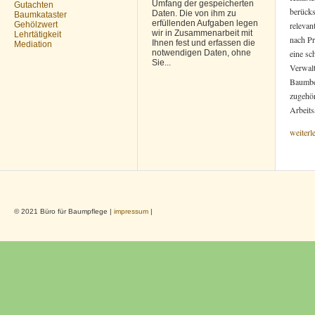
Umfang der gespeicherten
Gutachten
berücks
Daten. Die von ihm zu
Baumkataster
erfüllenden Aufgaben legen
Gehölzwert
relevan
wir in Zusammenarbeit mit
Lehrtätigkeit
nach Pr
Ihnen fest und erfassen die
Mediation
notwendigen Daten, ohne
eine sc
Sie...
Verwalt
Baumbe
zugehör
Arbeits
weiterl
© 2021 Büro für Baumpflege |
impressum
|