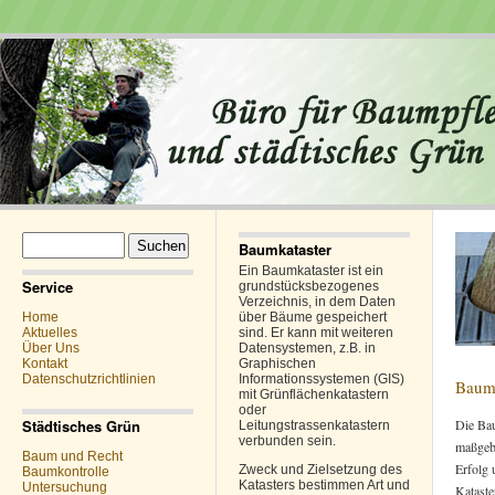
Suchen
Baumkataster
nach:
Ein Baumkataster ist ein
Service
grundstücksbezogenes
Verzeichnis, in dem Daten
Home
über Bäume gespeichert
Aktuelles
sind. Er kann mit weiteren
Über Uns
Datensystemen, z.B. in
Kontakt
Graphischen
Datenschutzrichtlinien
Informationssystemen (GIS)
Baum
mit Grünflächenkatastern
oder
Städtisches Grün
Die Bau
Leitungstrassenkatastern
verbunden sein.
maßgeb
Baum und Recht
Erfolg 
Zweck und Zielsetzung des
Baumkontrolle
Katasters bestimmen Art und
Untersuchung
Kataste