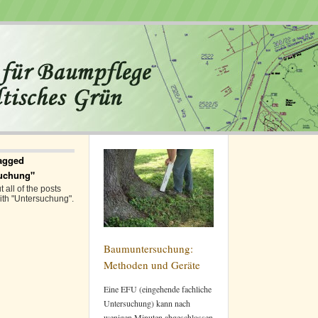
agged
uchung"
 all of the posts
ith "Untersuchung".
Baumuntersuchung:
Methoden und Geräte
Eine EFU (eingehende fachliche
Untersuchung) kann nach
wenigen Minuten abgeschlossen