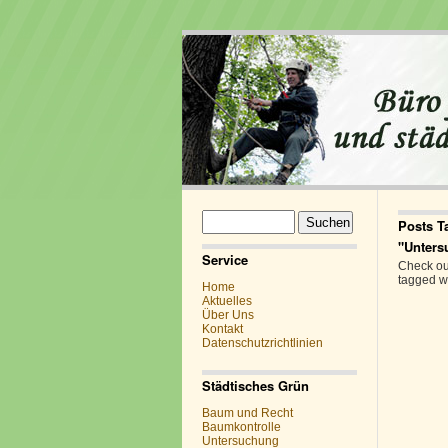
Suchen
Posts T
nach:
"Unters
Service
Check out
tagged w
Home
Aktuelles
Über Uns
Kontakt
Datenschutzrichtlinien
Städtisches Grün
Baum und Recht
Baumkontrolle
Untersuchung