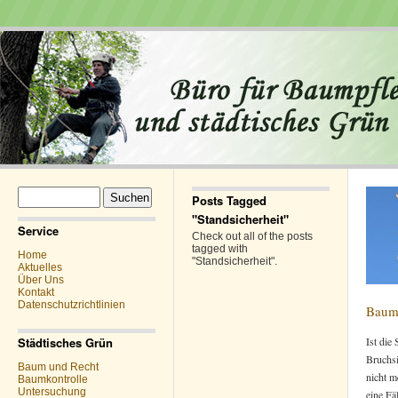
Suchen
Posts Tagged
nach:
"Standsicherheit"
Service
Check out all of the posts
tagged with
Home
"Standsicherheit".
Aktuelles
Über Uns
Kontakt
Datenschutzrichtlinien
Baum
Städtisches Grün
Ist die
Bruchsi
Baum und Recht
nicht m
Baumkontrolle
Untersuchung
eine Fä