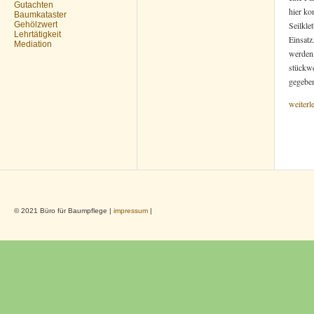
Gutachten
hier k
Baumkataster
Gehölzwert
Seilkle
Lehrtätigkeit
Einsatz
Mediation
werden 
stückwe
gegeben
weiterl
© 2021 Büro für Baumpflege |
impressum
|