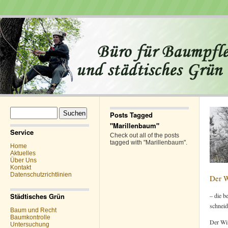
Suchen
Posts Tagged
nach:
"Marillenbaum"
Service
Check out all of the posts
tagged with "Marillenbaum".
Home
Aktuelles
Über Uns
Kontakt
Datenschutzrichtlinien
Der W
Städtisches Grün
– die b
schnei
Baum und Recht
Baumkontrolle
Der Win
Untersuchung