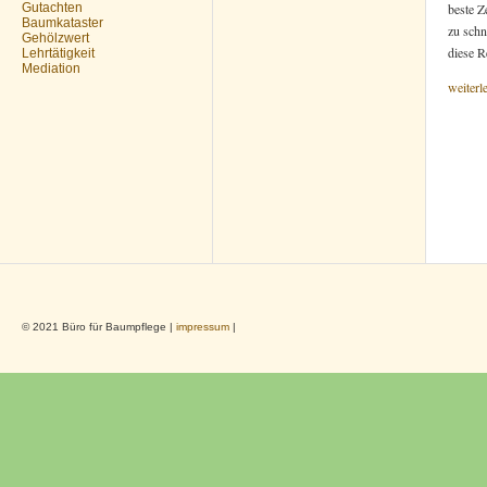
Gutachten
beste Z
Baumkataster
zu sch
Gehölzwert
diese R
Lehrtätigkeit
Mediation
weiterl
© 2021 Büro für Baumpflege |
impressum
|