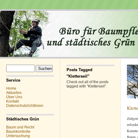
Suchen
Posts Tagged
nach:
"Kletterseil"
Service
Check out all of the posts
tagged with "Kletterseil".
Home
Aktuelles
Über Uns
Kontakt
Datenschutzrichtlinien
Klett
Städtisches Grün
Zeitge
erforde
Baum und Recht
Kenntn
Baumkontrolle
Untersuchung
Baum, 