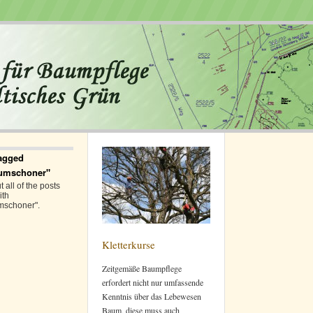
agged
umschoner"
 all of the posts
ith
mschoner".
Kletterkurse
Zeitgemäße Baumpflege
erfordert nicht nur umfassende
Kenntnis über das Lebewesen
Baum, diese muss auch