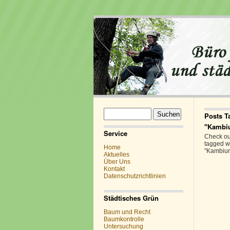
Suchen
Posts T
nach:
"Kambi
Service
Check out
tagged w
Home
"Kambiu
Aktuelles
Über Uns
Kontakt
Datenschutzrichtlinien
Städtisches Grün
Baum und Recht
Baumkontrolle
Untersuchung