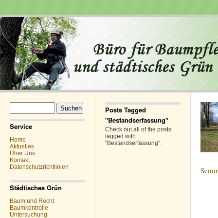
Suchen
Posts Tagged
nach:
"Bestandserfassung"
Service
Check out all of the posts
tagged with
Home
"Bestandserfassung".
Aktuelles
Über Uns
Kontakt
Datenschutzrichtlinien
Semi
Städtisches Grün
Baum und Recht
Baumkontrolle
Untersuchung