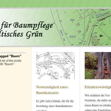
Tagged "Baum"
 all of the posts
ith "Baum".
Notwendigkeit eines
Erhaltenswürdigk
Baumkatasters
Wir erläutern die Vor-
Nachteile, die dafür s
Es gibt viele Gründe, die für die
einen Baum zu erhalte
Erstellung eines Baumkatasters
geben eine Empfehlun
sprechen.