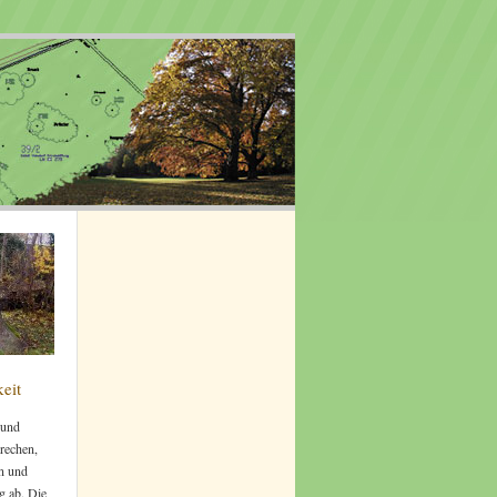
eit
 und
prechen,
n und
g ab. Die