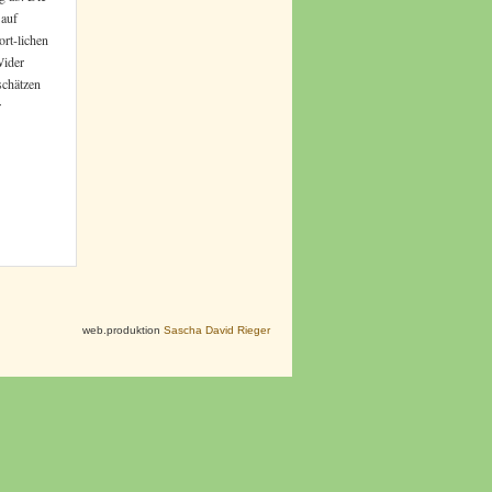
 auf
rt-lichen
Wider
nschätzen
r
web.produktion
Sascha David Rieger