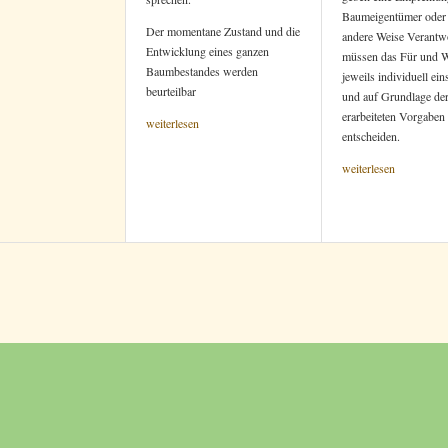
Baumeigentümer oder
Der momentane Zustand und die
andere Weise Verantwo
Entwicklung eines ganzen
müssen das Für und 
Baumbestandes werden
jeweils individuell ei
beurteilbar
und auf Grundlage de
erarbeiteten Vorgaben
weiterlesen
entscheiden.
weiterlesen