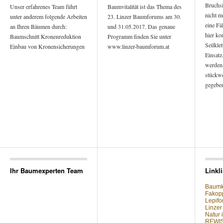
Bruchsi
Unser erfahrenes Team führt
Baumvitalität ist das Thema des
nicht m
unter anderem folgende Arbeiten
23. Linzer Baumforums am 30.
eine Fä
an Ihren Bäumen durch:
und 31.05.2017. Das genaue
hier k
Baumschnitt Kronenreduktion
Programm finden Sie unter
Seilkle
Einbau von Kronensicherungen
www.linzer-baumforum.at
Einsatz
werden 
stückwe
gegeben
Ihr Baumexperten Team
Linkli
Baum
Fakop
Lepif
Linze
Natur 
REWI