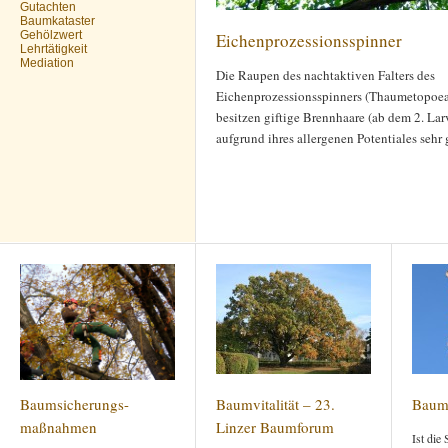
Gutachten
Baumkataster
Gehölzwert
Eichenprozessionsspinner
Lehrtätigkeit
Mediation
Die Raupen des nachtaktiven Falters des
Eichenprozessionsspinners (Thaumetopoea
besitzen giftige Brennhaare (ab dem 2. La
aufgrund ihres allergenen Potentiales sehr 
Baumsicherungs-
Baumvitalität – 23.
Baum
maßnahmen
Linzer Baumforum
Ist die